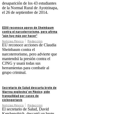
desaparición de los 43 estudiantes
de la Normal Rural de Ayotzinapa,
el 26 de septiembre de 2014.
EEUU reconoce apoyo de Sheinbaum
contra el narcoterrorismo, pero afirma
“aún hay más por hacer”
Noticias México
Redacción
EU reconoce acciones de Claudia
Sheinbaum contra el
narcoterrorismo, pero advierte que
mantendrá la presión contra el
CJNG y usará todas sus
herramientas para combatir al
grupo criminal.
Secretario de Salud descarta brote de
‘diarrea explosiva’ en México; pide
tranquilidad por casos de
ciclosporiasis
Noticias México
Redacción
El secretario de Salud, David
Kershenobich, descartó un brote