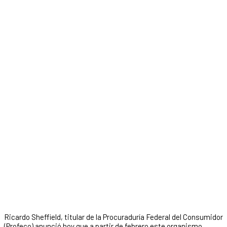
Ricardo Sheffield, titular de la Procuraduría Federal del Consumidor
(Profeco) anunció hoy que a partir de febrero este organismo