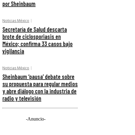
por Sheinbaum
Noticias México
Secretaría de Salud descarta
brote de ciclosporiasis en
México; confirma 33 casos bajo
vigilancia
Noticias México
Sheinbaum ‘pausa’ debate sobre
su propuesta para regular medios
y abre diálogo con la industria de
radio y televisión
-Anuncio-