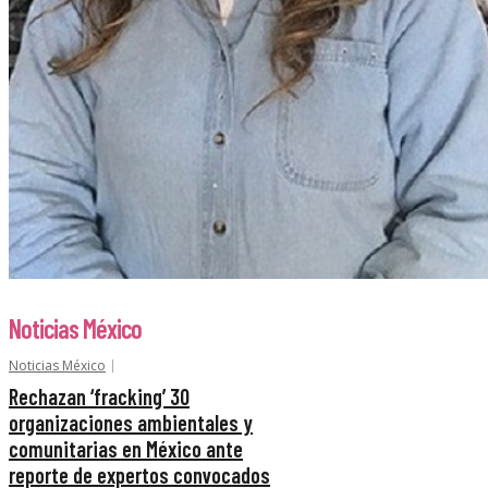
Noticias México
Noticias México
Rechazan ‘fracking’ 30
organizaciones ambientales y
comunitarias en México ante
reporte de expertos convocados