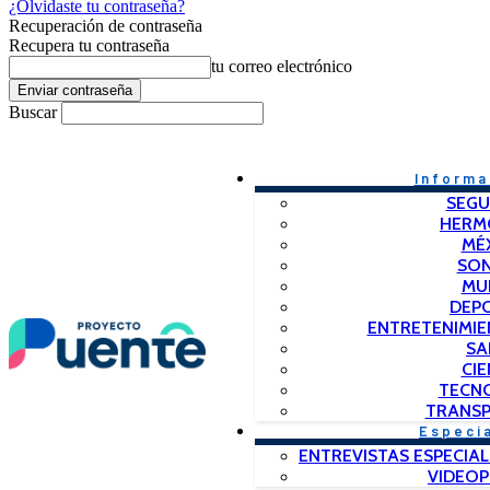
¿Olvidaste tu contraseña?
Recuperación de contraseña
Recupera tu contraseña
tu correo electrónico
Buscar
Informa
SEGU
HERM
MÉ
SO
MU
DEP
ENTRETENIMIE
SA
CIE
TECN
TRANSP
Especi
ENTREVISTAS ESPECIAL
VIDEO