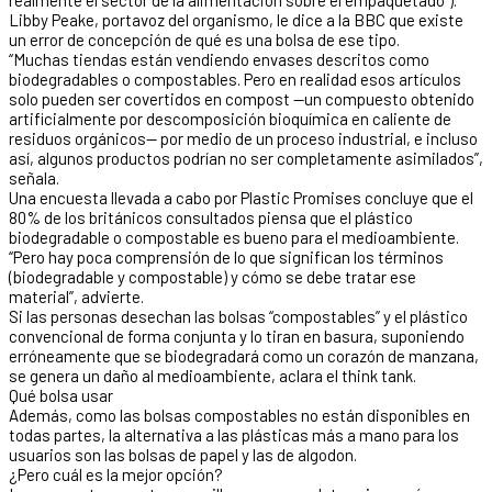
Libby Peake, portavoz del organismo, le dice a la BBC que existe
un error de concepción de qué es una bolsa de ese tipo.
“Muchas tiendas están vendiendo envases descritos como
biodegradables o compostables. Pero en realidad esos artículos
solo pueden ser covertidos en compost —un compuesto obtenido
artificialmente por descomposición bioquímica en caliente de
residuos orgánicos— por medio de un proceso industrial, e incluso
así, algunos productos podrían no ser completamente asimilados”,
señala.
Una encuesta llevada a cabo por Plastic Promises concluye que el
80% de los británicos consultados piensa que el plástico
biodegradable o compostable es bueno para el medioambiente.
“Pero hay poca comprensión de lo que significan los términos
(biodegradable y compostable) y cómo se debe tratar ese
material”, advierte.
Si las personas desechan las bolsas “compostables” y el plástico
convencional de forma conjunta y lo tiran en basura, suponiendo
erróneamente que se biodegradará como un corazón de manzana,
se genera un daño al medioambiente, aclara el think tank.
Qué bolsa usar
Además, como las bolsas compostables no están disponibles en
todas partes, la alternativa a las plásticas más a mano para los
usuarios son las bolsas de papel y las de algodon.
¿Pero cuál es la mejor opción?