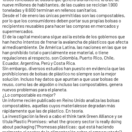
nueve millones de habitantes, de las cuales se reciclan 1.900
toneladas y 8.600 terminan en rellenos sanitarios.
Desde el 1 de enero las únicas permitidas son las compostables,
por lo que los consumidores deben portar sus propias bolsas o
recipientes reusables para hacer las compras en mercados y
supermercados.
El de la capital mexicana sigue así la estela de los gobiernos que
han hecho intentos de frenar la avalancha de plásticos que afecta
al medioambiente. De América Latina, las naciones en las que se
han prohibido total o parcialmente ese material, o tiene
regulaciones al respecto, son Colombia, Puerto Rico, Chile,
Ecuador, Argentina, Perú y Costa Rica.
Sin embargo, diversos estudios han puesto en evidencia que las
prohibiciones de bolsas de plástico no siempre son la mejor
solución. Incluso hay datos que apuntan a que usar bolsas de
reuso, como las de algodón o incluso las compostables, genera
nuevos problemas para el planeta.
¿Lo compostable es mejor?
Un informe recién publicado en Reino Unido analiza las bolsas
compostables, aquellas cuyos materialesse degradan más
rápidamente que las de plástico. En teoría.
La investigación la llevó a cabo el think tank Green Alliance y se
titula Plastic Promises: what the grocery sector is really doing
about packaging (“Promesas plásticas: qué está haciendo
realmente el sector de la alimentación sobre el empaquetado”).