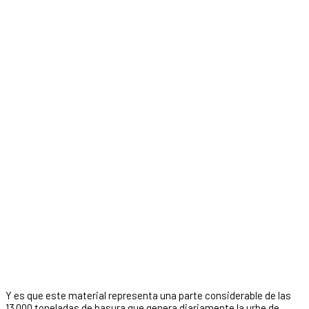
Y es que este material representa una parte considerable de las
13.000 toneladas de basura que genera diariamente la urbe de