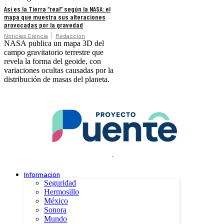
Así es la Tierra “real” según la NASA: el
mapa que muestra sus alteraciones
provocadas por la gravedad
Noticias Ciencia
Redacción
NASA publica un mapa 3D del
campo gravitatorio terrestre que
revela la forma del geoide, con
variaciones ocultas causadas por la
distribución de masas del planeta.
.
Información
Seguridad
Hermosillo
México
Sonora
Mundo