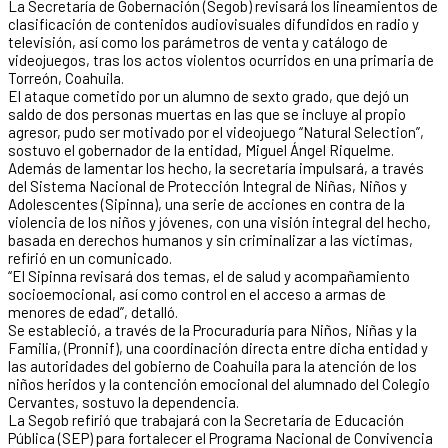
La Secretaría de Gobernación (Segob) revisará los lineamientos de
clasificación de contenidos audiovisuales difundidos en radio y
televisión, así como los parámetros de venta y catálogo de
videojuegos, tras los actos violentos ocurridos en una primaria de
Torreón, Coahuila.
El ataque cometido por un alumno de sexto grado, que dejó un
saldo de dos personas muertas en las que se incluye al propio
agresor, pudo ser motivado por el videojuego “Natural Selection”,
sostuvo el gobernador de la entidad, Miguel Ángel Riquelme.
Además de lamentar los hecho, la secretaría impulsará, a través
del Sistema Nacional de Protección Integral de Niñas, Niños y
Adolescentes (Sipinna), una serie de acciones en contra de la
violencia de los niños y jóvenes, con una visión integral del hecho,
basada en derechos humanos y sin criminalizar a las víctimas,
refirió en un comunicado.
“El Sipinna revisará dos temas, el de salud y acompañamiento
socioemocional, así como control en el acceso a armas de
menores de edad”, detalló.
Se estableció, a través de la Procuraduría para Niños, Niñas y la
Familia, (Pronnif), una coordinación directa entre dicha entidad y
las autoridades del gobierno de Coahuila para la atención de los
niños heridos y la contención emocional del alumnado del Colegio
Cervantes, sostuvo la dependencia.
La Segob refirió que trabajará con la Secretaría de Educación
Pública (SEP) para fortalecer el Programa Nacional de Convivencia