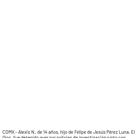
CDMX.- Alexis N., de 14 años, hijo de Felipe de Jesús Pérez Luna, El
Ojos, fue detenido ayer por policías de investigación junto con