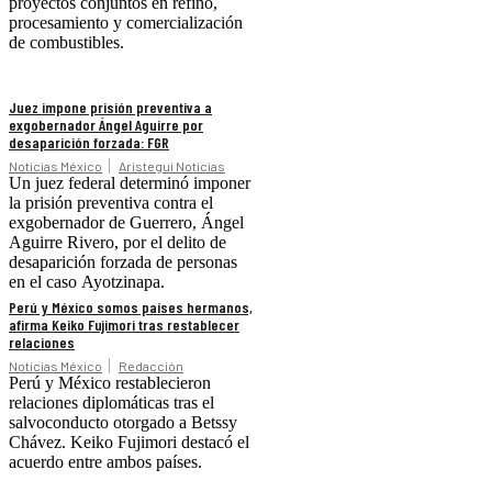
proyectos conjuntos en refino,
procesamiento y comercialización
de combustibles.
Juez impone prisión preventiva a
exgobernador Ángel Aguirre por
desaparición forzada: FGR
Noticias México
Aristegui Noticias
Un juez federal determinó imponer
la prisión preventiva contra el
exgobernador de Guerrero, Ángel
Aguirre Rivero, por el delito de
desaparición forzada de personas
en el caso Ayotzinapa.
Perú y México somos países hermanos,
afirma Keiko Fujimori tras restablecer
relaciones
Noticias México
Redacción
Perú y México restablecieron
relaciones diplomáticas tras el
salvoconducto otorgado a Betssy
Chávez. Keiko Fujimori destacó el
acuerdo entre ambos países.