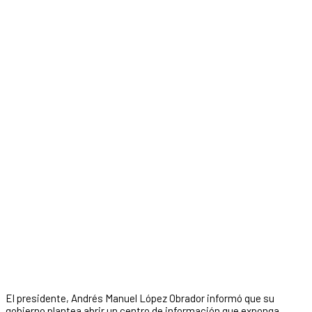
El presidente, Andrés Manuel López Obrador informó que su
gobierno plantea abrir un centro de información que exponga