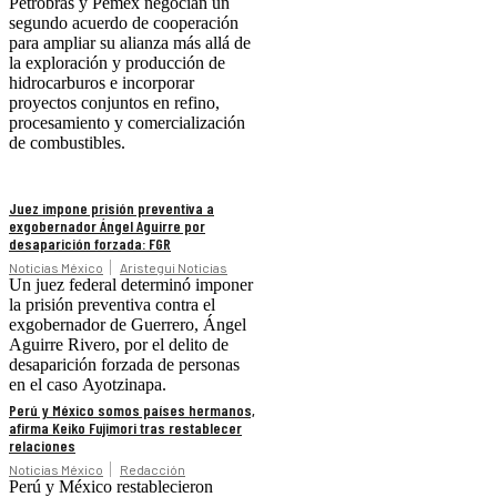
Petrobras y Pemex negocian un
segundo acuerdo de cooperación
para ampliar su alianza más allá de
la exploración y producción de
hidrocarburos e incorporar
proyectos conjuntos en refino,
procesamiento y comercialización
de combustibles.
Juez impone prisión preventiva a
exgobernador Ángel Aguirre por
desaparición forzada: FGR
Noticias México
Aristegui Noticias
Un juez federal determinó imponer
la prisión preventiva contra el
exgobernador de Guerrero, Ángel
Aguirre Rivero, por el delito de
desaparición forzada de personas
en el caso Ayotzinapa.
Perú y México somos países hermanos,
afirma Keiko Fujimori tras restablecer
relaciones
Noticias México
Redacción
Perú y México restablecieron