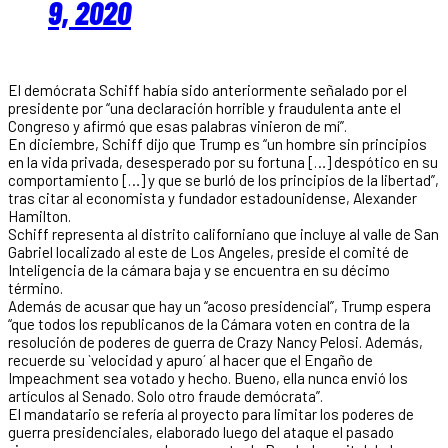
9, 2020
El demócrata Schiff había sido anteriormente señalado por el
presidente por “una declaración horrible y fraudulenta ante el
Congreso y afirmó que esas palabras vinieron de mí”.
En diciembre, Schiff dijo que Trump es “un hombre sin principios
en la vida privada, desesperado por su fortuna […] despótico en su
comportamiento […] y que se burló de los principios de la libertad”,
tras citar al economista y fundador estadounidense, Alexander
Hamilton.
Schiff representa al distrito californiano que incluye al valle de San
Gabriel localizado al este de Los Angeles, preside el comité de
Inteligencia de la cámara baja y se encuentra en su décimo
término.
Además de acusar que hay un “acoso presidencial”, Trump espera
“que todos los republicanos de la Cámara voten en contra de la
resolución de poderes de guerra de Crazy Nancy Pelosi. Además,
recuerde su `velocidad y apuro´ al hacer que el Engaño de
Impeachment sea votado y hecho. Bueno, ella nunca envió los
artículos al Senado. Solo otro fraude demócrata”.
El mandatario se refería al proyecto para limitar los poderes de
guerra presidenciales, elaborado luego del ataque el pasado