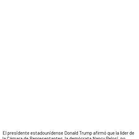
El presidente estadounidense Donald Trump afirmó que la líder de
la Cámara de Representantes, la demócrata Nancy Pelosi, no