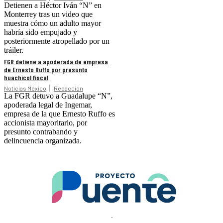
Detienen a Héctor Iván “N” en
Monterrey tras un video que
muestra cómo un adulto mayor
habría sido empujado y
posteriormente atropellado por un
tráiler.
FGR detiene a apoderada de empresa
de Ernesto Ruffo por presunto
huachicol fiscal
Noticias México
Redacción
La FGR detuvo a Guadalupe “N”,
apoderada legal de Ingemar,
empresa de la que Ernesto Ruffo es
accionista mayoritario, por
presunto contrabando y
delincuencia organizada.
.