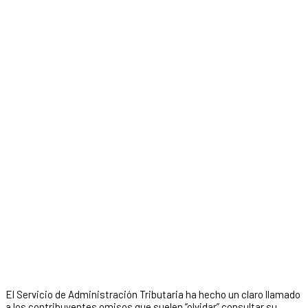
El Servicio de Administración Tributaria ha hecho un claro llamado
a los contribuyentes omisos que suelen “olvidar” consultar su