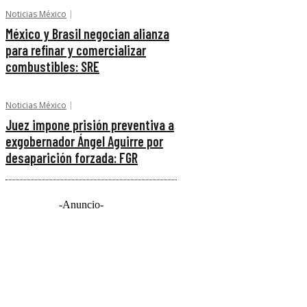
Noticias México
México y Brasil negocian alianza
para refinar y comercializar
combustibles: SRE
Noticias México
Juez impone prisión preventiva a
exgobernador Ángel Aguirre por
desaparición forzada: FGR
-Anuncio-