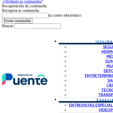
¿Olvidaste tu contraseña?
Recuperación de contraseña
Recupera tu contraseña
tu correo electrónico
Buscar
Informa
SEGU
HERM
MÉ
SO
MU
DEP
ENTRETENIMIE
SA
CIE
TECN
TRANSP
Especi
ENTREVISTAS ESPECIAL
VIDEO