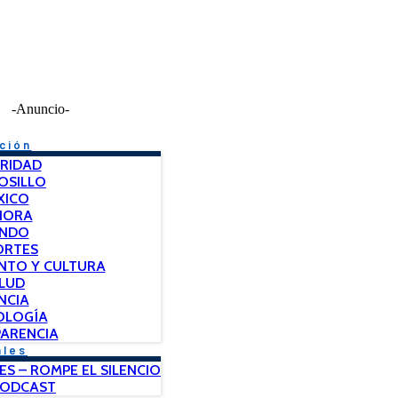
-Anuncio-
ción
RIDAD
OSILLO
XICO
NORA
NDO
ORTES
NTO Y CULTURA
LUD
NCIA
OLOGÍA
ARENCIA
ales
ES – ROMPE EL SILENCIO
PODCAST