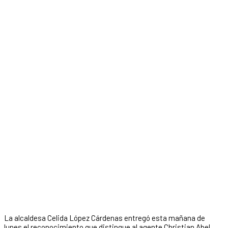
La alcaldesa Celida López Cárdenas entregó esta mañana de
lunes el reconocimiento que distingue al agente Christian Abel