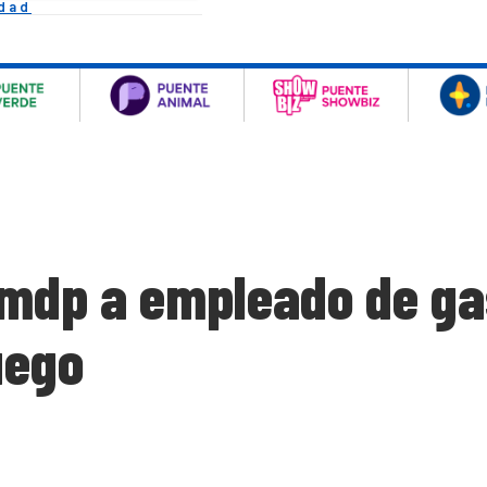
idad
 mdp a empleado de gas
uego