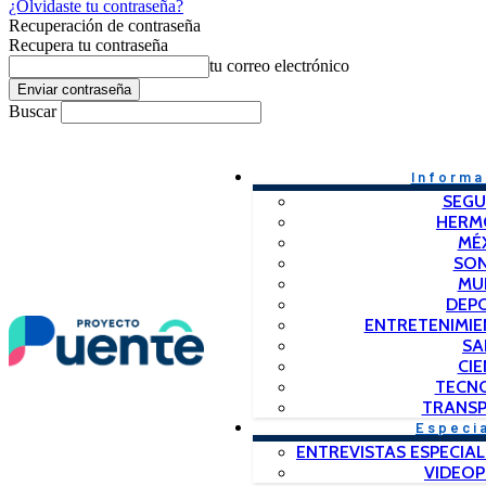
¿Olvidaste tu contraseña?
Recuperación de contraseña
Recupera tu contraseña
tu correo electrónico
Buscar
Informa
SEGU
HERM
MÉ
SO
MU
DEP
ENTRETENIMIE
SA
CIE
TECN
TRANSP
Especi
ENTREVISTAS ESPECIAL
VIDEO