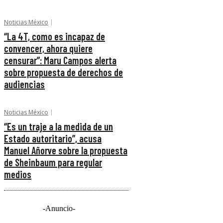
Noticias México
“La 4T, como es incapaz de
convencer, ahora quiere
censurar”: Maru Campos alerta
sobre propuesta de derechos de
audiencias
Noticias México
“Es un traje a la medida de un
Estado autoritario”, acusa
Manuel Añorve sobre la propuesta
de Sheinbaum para regular
medios
-Anuncio-