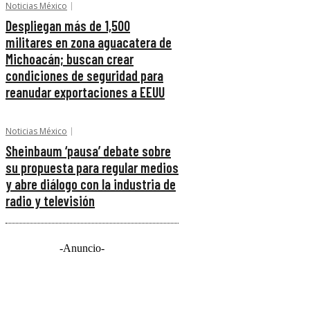
Noticias México
Despliegan más de 1,500
militares en zona aguacatera de
Michoacán; buscan crear
condiciones de seguridad para
reanudar exportaciones a EEUU
Noticias México
Sheinbaum ‘pausa’ debate sobre
su propuesta para regular medios
y abre diálogo con la industria de
radio y televisión
-Anuncio-