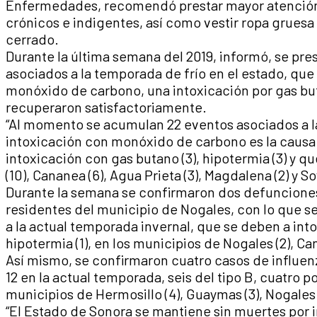
Enfermedades, recomendó prestar mayor atención 
crónicos e indigentes, así como vestir ropa gruesa
cerrado.
Durante la última semana del 2019, informó, se pr
asociados a la temporada de frío en el estado, qu
monóxido de carbono, una intoxicación por gas bu
recuperaron satisfactoriamente.
“Al momento se acumulan 22 eventos asociados a la 
intoxicación con monóxido de carbono es la causa 
intoxicación con gas butano (3), hipotermia (3) y 
(10), Cananea (6), Agua Prieta (3), Magdalena (2) y Soy
Durante la semana se confirmaron dos defunciones
residentes del municipio de Nogales, con lo que 
a la actual temporada invernal, que se deben a int
hipotermia (1), en los municipios de Nogales (2), Can
Así mismo, se confirmaron cuatro casos de influen
12 en la actual temporada, seis del tipo B, cuatro p
municipios de Hermosillo (4), Guaymas (3), Nogales (
“El Estado de Sonora se mantiene sin muertes por 