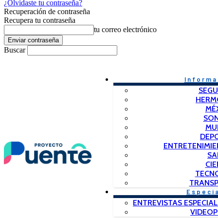
¿Olvidaste tu contraseña?
Recuperación de contraseña
Recupera tu contraseña
tu correo electrónico
Buscar
Informa
SEGU
HERM
MÉ
SO
MU
DEP
ENTRETENIMIE
SA
CIE
TECN
TRANSP
Especi
ENTREVISTAS ESPECIAL
VIDEO