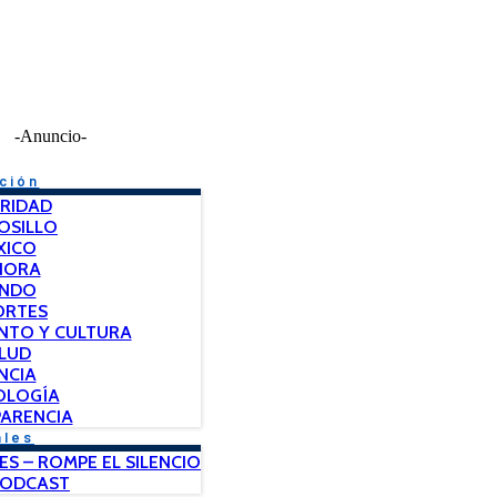
-Anuncio-
ción
RIDAD
OSILLO
XICO
NORA
NDO
ORTES
NTO Y CULTURA
LUD
NCIA
OLOGÍA
ARENCIA
ales
ES – ROMPE EL SILENCIO
PODCAST