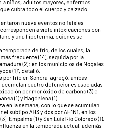
a niños, adultos mayores, enfermos
 que cubra todo el cuerpo y calzado
esentaron nueve eventos no fatales
e corresponden a siete intoxicaciones con
tano y una hipotermia, quienes se
temporada de frío, de los cuales, la
más frecuente (14), seguida por la
quemadura (2); en los municipios de Nogales
opa (1)”, detalló.
 por frío en Sonora, agregó, ambas
se acumulan cuatro defunciones asociadas
oxicación por monóxido de carbono (3) e
anea (1) y Magdalena (1).
za en la semana, con lo que se acumulan
or el subtipo AH3 y dos por AH1N1, en los
3), Empalme (1) y San Luis Río Colorado (1).
influenza en la temporada actual, además,