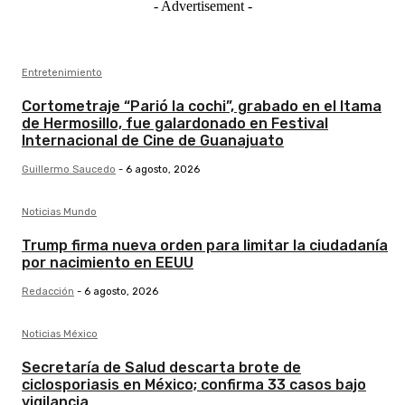
- Advertisement -
Entretenimiento
Cortometraje “Parió la cochi”, grabado en el Itama
de Hermosillo, fue galardonado en Festival
Internacional de Cine de Guanajuato
Guillermo Saucedo
-
6 agosto, 2026
Noticias Mundo
Trump firma nueva orden para limitar la ciudadanía
por nacimiento en EEUU
Redacción
-
6 agosto, 2026
Noticias México
Secretaría de Salud descarta brote de
ciclosporiasis en México; confirma 33 casos bajo
vigilancia