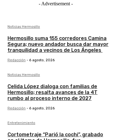
- Advertisement -
Noticias Hermosillo
Hermosillo suma 155 corredores Camina
Segura; nuevo andador busca dar mayor
tranquilidad a vecinos de Los Ángeles
Redacción
-
6 agosto, 2026
Noticias Hermosillo
Celida López dialoga con familias de
Hermosillo; resalta avances de la 4T
rumbo al proceso interno de 2027
Redacción
-
6 agosto, 2026
Entretenimiento
Cortometraje “Parió la cochi”, grabado