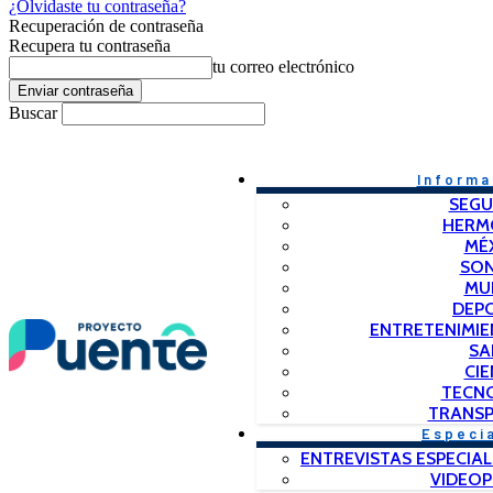
¿Olvidaste tu contraseña?
Recuperación de contraseña
Recupera tu contraseña
tu correo electrónico
Buscar
Informa
SEGU
HERM
MÉ
SO
MU
DEP
ENTRETENIMIE
SA
CIE
TECN
TRANSP
Especi
ENTREVISTAS ESPECIAL
VIDEO