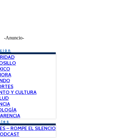
-Anuncio-
ción
RIDAD
OSILLO
XICO
NORA
NDO
ORTES
NTO Y CULTURA
LUD
NCIA
OLOGÍA
ARENCIA
ales
ES – ROMPE EL SILENCIO
PODCAST