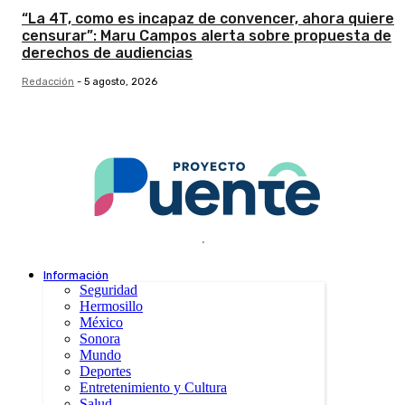
“La 4T, como es incapaz de convencer, ahora quiere
censurar”: Maru Campos alerta sobre propuesta de
derechos de audiencias
Redacción
-
5 agosto, 2026
.
Información
Seguridad
Hermosillo
México
Sonora
Mundo
Deportes
Entretenimiento y Cultura
Salud