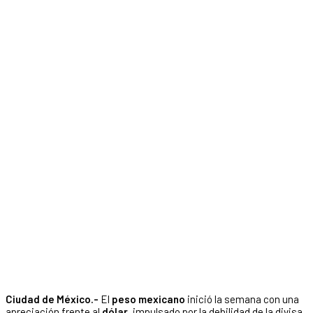
Ciudad de México.-
El
peso mexicano
inició la semana con una
apreciación frente al
dólar
, impulsado por la debilidad de la divisa