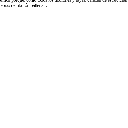
difícil porque, como todos los tiburones y rayas, carecen de estructuras
an para evaluar la edad de otros peces. Las vértebras de tiburón ballena...