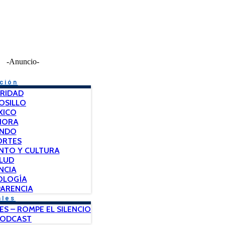
-Anuncio-
ción
RIDAD
OSILLO
XICO
NORA
NDO
ORTES
NTO Y CULTURA
LUD
NCIA
OLOGÍA
ARENCIA
ales
ES – ROMPE EL SILENCIO
PODCAST