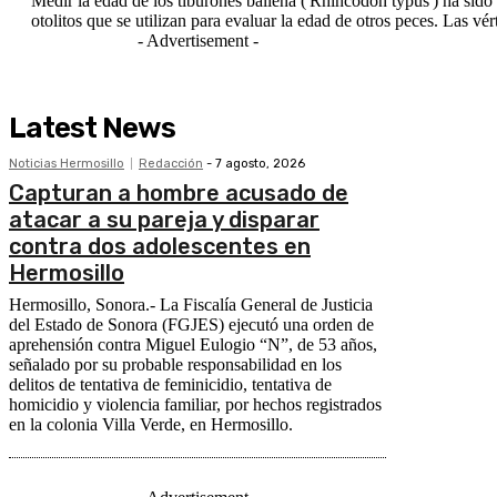
Medir la edad de los tiburones ballena ('Rhincodon typus') ha sido 
otolitos que se utiliz
- Advertisement -
Latest News
Noticias Hermosillo
Redacción
-
7 agosto, 2026
Capturan a hombre acusado de
atacar a su pareja y disparar
contra dos adolescentes en
Hermosillo
Hermosillo, Sonora.- La Fiscalía General de Justicia
del Estado de Sonora (FGJES) ejecutó una orden de
aprehensión contra Miguel Eulogio “N”, de 53 años,
señalado por su probable responsabilidad en los
delitos de tentativa de feminicidio, tentativa de
homicidio y violencia familiar, por hechos registrados
en la colonia Villa Verde, en Hermosillo.