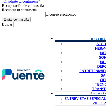
¿Olvidaste tu contraseña?
Recuperación de contraseña
Recupera tu contraseña
tu correo electrónico
Buscar
Informa
SEGU
HERM
MÉ
SO
MU
DEP
ENTRETENIMIE
SA
CIE
TECN
TRANSP
Especi
ENTREVISTAS ESPECIAL
VIDEO