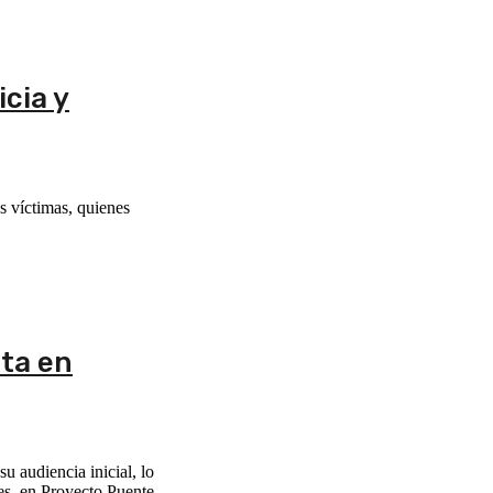
icia y
s víctimas, quienes
lta en
u audiencia inicial, lo
les, en Proyecto Puente