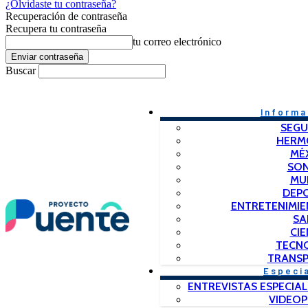
¿Olvidaste tu contraseña?
Recuperación de contraseña
Recupera tu contraseña
tu correo electrónico
Buscar
Informa
SEGU
HERM
MÉ
SO
MU
DEP
ENTRETENIMIE
SA
CIE
TECN
TRANSP
Especi
ENTREVISTAS ESPECIAL
VIDEO