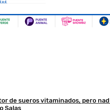
idad
or de sueros vitaminados, pero nadi
o Salas