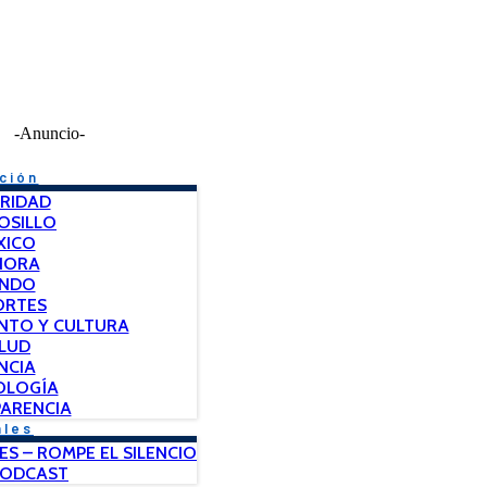
-Anuncio-
ción
RIDAD
OSILLO
XICO
NORA
NDO
ORTES
NTO Y CULTURA
LUD
NCIA
OLOGÍA
ARENCIA
ales
ES – ROMPE EL SILENCIO
PODCAST