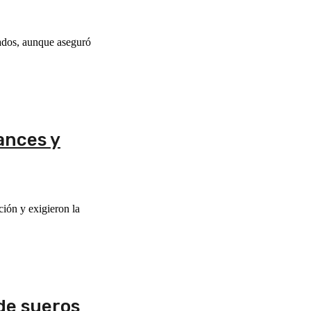
nados, aunque aseguró
ances y
ción y exigieron la
de sueros