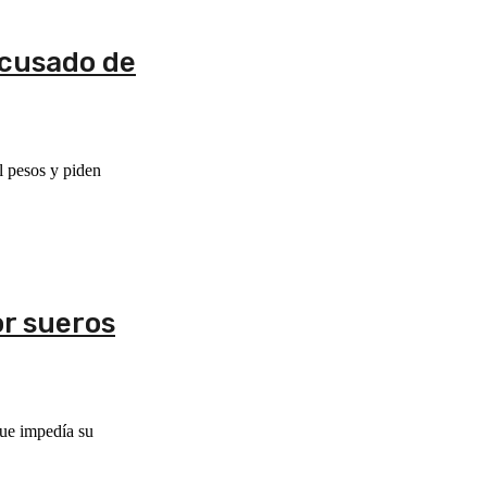
acusado de
l pesos y piden
or sueros
que impedía su