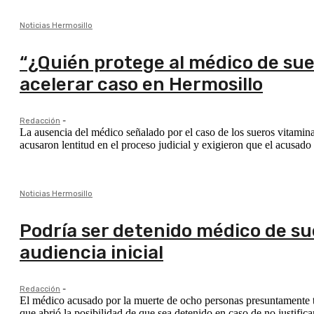
Noticias Hermosillo
“¿Quién protege al médico de suer
acelerar caso en Hermosillo
Redacción
-
La ausencia del médico señalado por el caso de los sueros vitamina
acusaron lentitud en el proceso judicial y exigieron que el acusado
Noticias Hermosillo
Podría ser detenido médico de sue
audiencia inicial
Redacción
-
El médico acusado por la muerte de ocho personas presuntamente tra
que abrió la posibilidad de que sea detenido en caso de no justifica