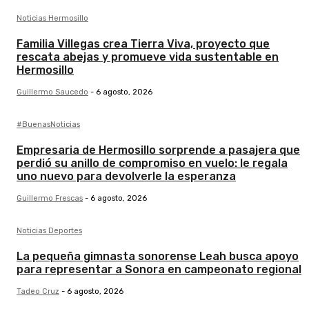
Noticias Hermosillo
Familia Villegas crea Tierra Viva, proyecto que
rescata abejas y promueve vida sustentable en
Hermosillo
Guillermo Saucedo
-
6 agosto, 2026
#BuenasNoticias
Empresaria de Hermosillo sorprende a pasajera que
perdió su anillo de compromiso en vuelo: le regala
uno nuevo para devolverle la esperanza
Guillermo Frescas
-
6 agosto, 2026
Noticias Deportes
La pequeña gimnasta sonorense Leah busca apoyo
para representar a Sonora en campeonato regional
Tadeo Cruz
-
6 agosto, 2026