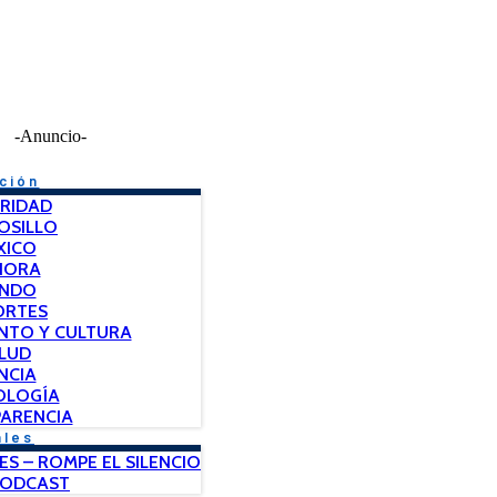
-Anuncio-
ción
RIDAD
OSILLO
XICO
NORA
NDO
ORTES
NTO Y CULTURA
LUD
NCIA
OLOGÍA
ARENCIA
ales
ES – ROMPE EL SILENCIO
PODCAST