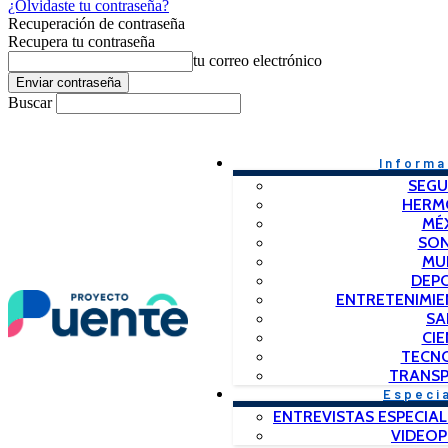
¿Olvidaste tu contraseña?
Recuperación de contraseña
Recupera tu contraseña
tu correo electrónico
Buscar
Informa
SEGU
HERM
MÉ
SO
MU
DEP
ENTRETENIMIE
SA
CIE
TECN
TRANSP
Especi
ENTREVISTAS ESPECIAL
VIDEO