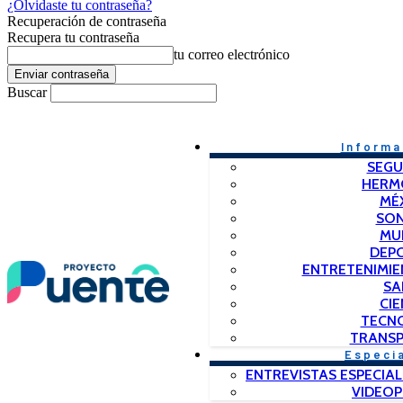
¿Olvidaste tu contraseña?
Recuperación de contraseña
Recupera tu contraseña
tu correo electrónico
Buscar
Informa
SEGU
HERM
MÉ
SO
MU
DEP
ENTRETENIMIE
SA
CIE
TECN
TRANSP
Especi
ENTREVISTAS ESPECIAL
VIDEO