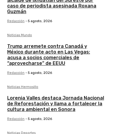
alcalde de Ixhuatlán del Sureste por
caso de periodista asesinada Roxana
Guzmán
Redacción
-
5 agosto, 2026
Noticias Mundo
Trump arremete contra Canadá y
México durante acto en Las Vegas:
acusa a socios comerciales de
“aprovecharse” de EEUU
Redacción
-
5 agosto, 2026
Noticias Hermosillo
Lorenia Valles destaca Jornada Nacional
de Reforestación y llama a fortalecer la
cultura ambiental en Sonora
Redacción
-
5 agosto, 2026
Noticias Deportes