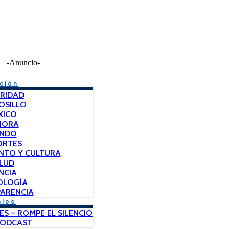
-Anuncio-
ción
RIDAD
OSILLO
XICO
NORA
NDO
ORTES
NTO Y CULTURA
LUD
NCIA
OLOGÍA
ARENCIA
ales
ES – ROMPE EL SILENCIO
PODCAST