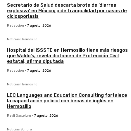
Secretario de Salud descarta brote de ‘diarrea
explosiva’ en México; pide tranquilidad por casos de
ciclosporiasis
Redacción
-
7 agosto, 2026
Noticias Hermosillo
Hospital del ISSSTE en Hermosillo tiene más riesgos
que Waldo’s, revela dictamen de Protección Civil
estatal, afirma diputada
Redacción
-
7 agosto, 2026
Noticias Hermosillo
LEC Languages and Education Consulting fortalece
la capacitación policial con becas de inglés en
Hermosillo
Reyli Gastelum
-
7 agosto, 2026
Noticias Sonora