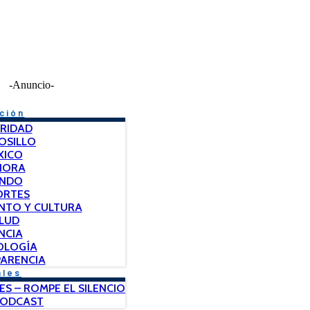
-Anuncio-
ción
RIDAD
OSILLO
XICO
NORA
NDO
ORTES
NTO Y CULTURA
LUD
NCIA
OLOGÍA
ARENCIA
ales
ES – ROMPE EL SILENCIO
PODCAST