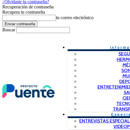
¿Olvidaste tu contraseña?
Recuperación de contraseña
Recupera tu contraseña
tu correo electrónico
Buscar
Informa
SEGU
HERM
MÉ
SO
MU
DEP
ENTRETENIMIE
SA
CIE
TECN
TRANSP
Especi
ENTREVISTAS ESPECIAL
VIDEO