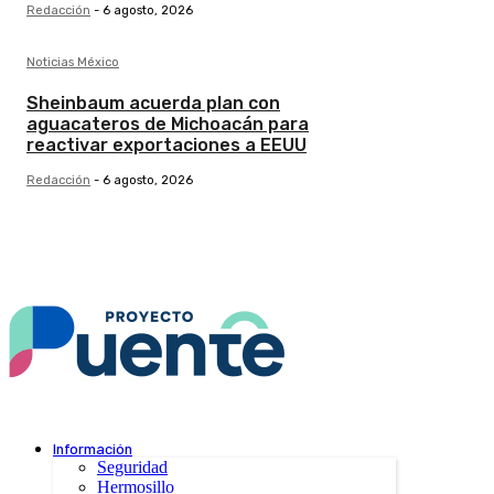
Redacción
-
6 agosto, 2026
Noticias México
Sheinbaum acuerda plan con
aguacateros de Michoacán para
reactivar exportaciones a EEUU
Redacción
-
6 agosto, 2026
Información
Seguridad
Hermosillo