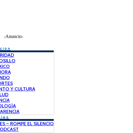
-Anuncio-
ción
RIDAD
OSILLO
XICO
NORA
NDO
ORTES
NTO Y CULTURA
LUD
NCIA
OLOGÍA
ARENCIA
ales
ES – ROMPE EL SILENCIO
PODCAST