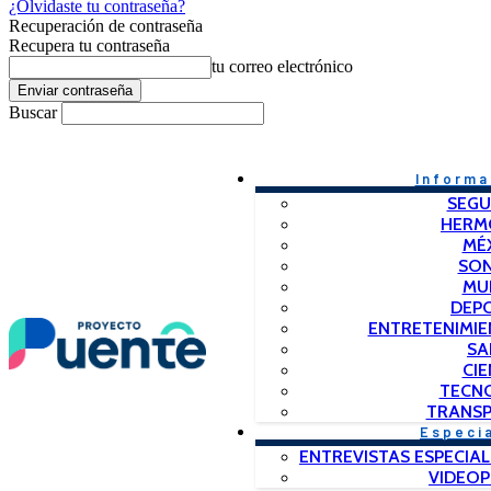
¿Olvidaste tu contraseña?
Recuperación de contraseña
Recupera tu contraseña
tu correo electrónico
Buscar
Informa
SEGU
HERM
MÉ
SO
MU
DEP
ENTRETENIMIE
SA
CIE
TECN
TRANSP
Especi
ENTREVISTAS ESPECIAL
VIDEO