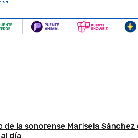
idad
bro de la sonorense Marisela Sánchez 
al día