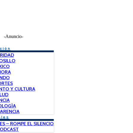
-Anuncio-
ción
RIDAD
OSILLO
XICO
NORA
NDO
ORTES
NTO Y CULTURA
LUD
NCIA
OLOGÍA
ARENCIA
ales
ES – ROMPE EL SILENCIO
PODCAST