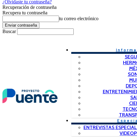
¿Olvidaste tu contraseña?
Recuperación de contraseña
Recupera tu contraseña
tu correo electrónico
Buscar
Informa
SEGU
HERM
MÉ
SO
MU
DEP
ENTRETENIMIE
SA
CIE
TECN
TRANSP
Especi
ENTREVISTAS ESPECIAL
VIDEO