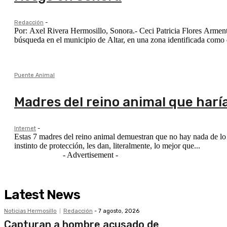
Redacción
-
Por: Axel Rivera Hermosillo, Sonora.- Ceci Patricia Flores Armenta, líder del colectivo Madres Buscadoras de Sonora, anunció la realización de una jornada de
búsqueda en el municipio de Altar, en una zona identificada como de
Puente Animal
Madres del reino animal que haría
Internet
-
Estas 7 madres del reino animal demuestran que no hay nada de lo 
instinto de protección, les dan, literalmente, lo mejor que...
- Advertisement -
Latest News
Noticias Hermosillo
Redacción
-
7 agosto, 2026
Capturan a hombre acusado de