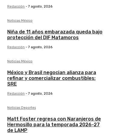
Redacción
-
7 agosto, 2026
Noticias México
Niña de 11 años embarazada queda bajo
protección del DIF Matamoros
Redacción
-
7 agosto, 2026
Noticias México
México y Brasil negocian alianza para
refinar y comercializar combustibles:
SRE
Redacción
-
7 agosto, 2026
Noticias Deportes
Matt Foster regresa con Naranjeros de
Hermosillo para la temporada 2026-27
de LAMP