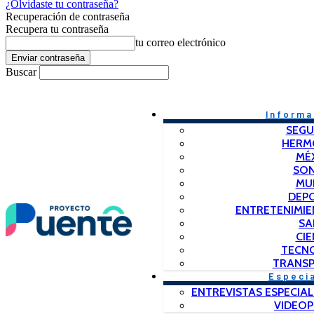
¿Olvidaste tu contraseña?
Recuperación de contraseña
Recupera tu contraseña
tu correo electrónico
Buscar
Informa
SEGU
HERM
MÉ
SO
MU
DEP
ENTRETENIMIE
SA
CIE
TECN
TRANSP
Especi
ENTREVISTAS ESPECIAL
VIDEO