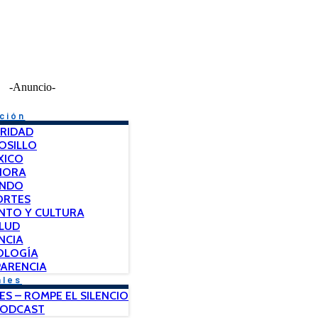
-Anuncio-
ción
RIDAD
OSILLO
XICO
NORA
NDO
ORTES
NTO Y CULTURA
LUD
NCIA
OLOGÍA
ARENCIA
ales
ES – ROMPE EL SILENCIO
PODCAST