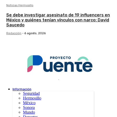
Noticias Hermosillo
Se debe investigar asesinato de 19 influencers en
México y quiénes tenían vínculos con narco: David
Saucedo
Redacción
-
6 agosto, 2026
.
Información
Seguridad
Hermosillo
México
Sonora
Mundo
Deportes