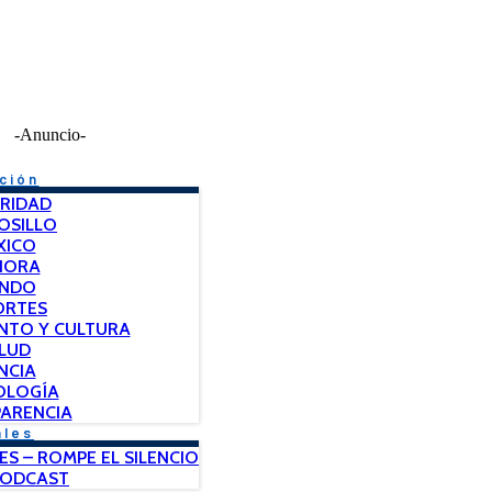
-Anuncio-
ción
RIDAD
OSILLO
XICO
NORA
NDO
ORTES
NTO Y CULTURA
LUD
NCIA
OLOGÍA
ARENCIA
ales
ES – ROMPE EL SILENCIO
PODCAST