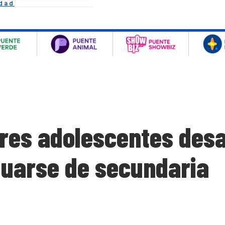
idad
 tres adolescentes des
duarse de secundaria