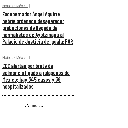
Noticias México
Exgobernador Ángel Aguirre
habría ordenado desaparecer
grabaciones de llegada de
normalistas de Ayotzinapa al
Palacio de Justicia de Iguala: FGR
Noticias México
CDC alertan por brote de
salmonela ligado a jalapeños de
México; hay 345 casos y 36
hospitalizados
-Anuncio-