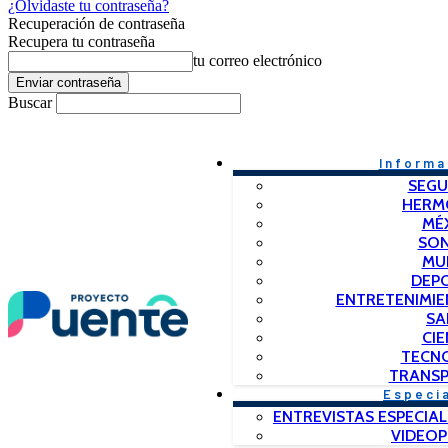
¿Olvidaste tu contraseña?
Recuperación de contraseña
Recupera tu contraseña
tu correo electrónico
Buscar
Informa
SEGU
HERM
MÉ
SO
MU
DEP
ENTRETENIMIE
SA
CIE
TECN
TRANSP
Especi
ENTREVISTAS ESPECIAL
VIDEO