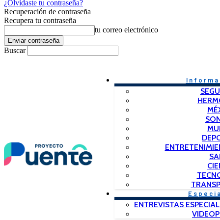
¿Olvidaste tu contraseña?
Recuperación de contraseña
Recupera tu contraseña
tu correo electrónico
Buscar
Informa
SEGU
HERM
MÉ
SO
MU
DEP
ENTRETENIMIE
SA
CIE
TECN
TRANSP
Especi
ENTREVISTAS ESPECIAL
VIDEO