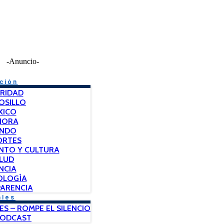
-Anuncio-
ción
RIDAD
OSILLO
XICO
NORA
NDO
ORTES
NTO Y CULTURA
LUD
NCIA
OLOGÍA
ARENCIA
ales
ES – ROMPE EL SILENCIO
PODCAST