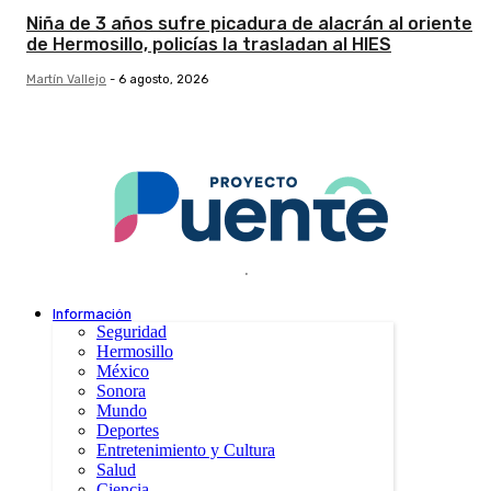
Niña de 3 años sufre picadura de alacrán al oriente
de Hermosillo, policías la trasladan al HIES
Martín Vallejo
-
6 agosto, 2026
.
Información
Seguridad
Hermosillo
México
Sonora
Mundo
Deportes
Entretenimiento y Cultura
Salud
Ciencia