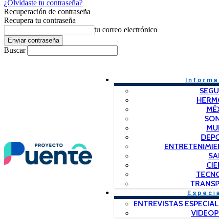
¿Olvidaste tu contraseña?
Recuperación de contraseña
Recupera tu contraseña
tu correo electrónico
Buscar
Informa
SEGU
HERM
MÉ
SO
MU
DEP
ENTRETENIMIE
SA
CIE
TECN
TRANSP
Especi
ENTREVISTAS ESPECIAL
VIDEO