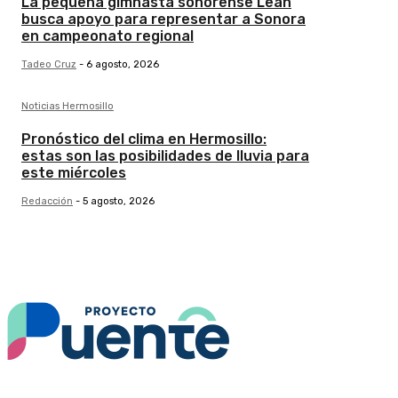
La pequeña gimnasta sonorense Leah
busca apoyo para representar a Sonora
en campeonato regional
Tadeo Cruz
-
6 agosto, 2026
Noticias Hermosillo
Pronóstico del clima en Hermosillo:
estas son las posibilidades de lluvia para
este miércoles
Redacción
-
5 agosto, 2026