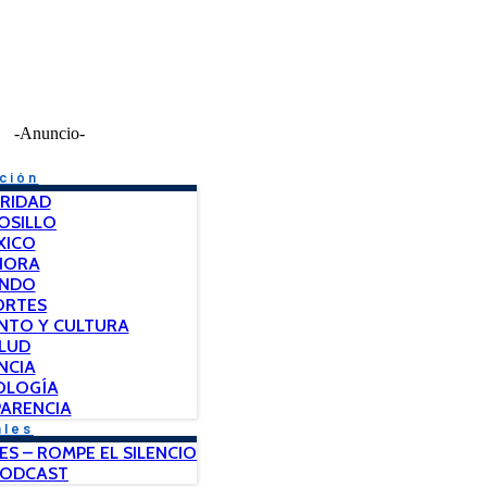
-Anuncio-
ción
RIDAD
OSILLO
XICO
NORA
NDO
ORTES
NTO Y CULTURA
LUD
NCIA
OLOGÍA
ARENCIA
ales
ES – ROMPE EL SILENCIO
PODCAST