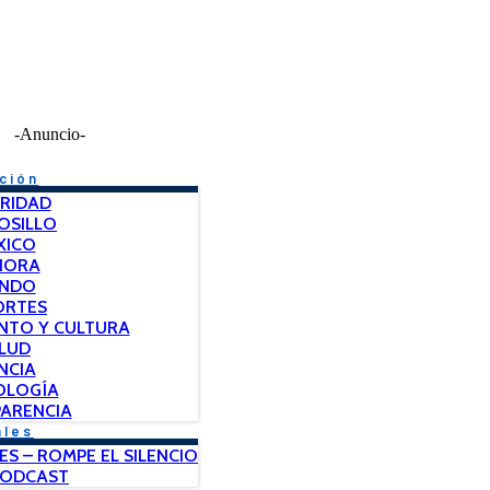
-Anuncio-
ción
RIDAD
OSILLO
XICO
NORA
NDO
ORTES
NTO Y CULTURA
LUD
NCIA
OLOGÍA
ARENCIA
ales
ES – ROMPE EL SILENCIO
PODCAST