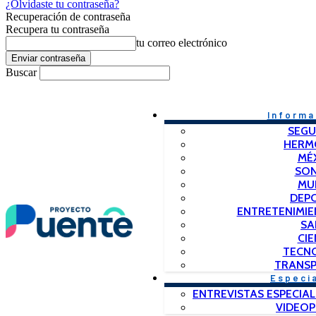
¿Olvidaste tu contraseña?
Recuperación de contraseña
Recupera tu contraseña
tu correo electrónico
Buscar
Informa
SEGU
HERM
MÉ
SO
MU
DEP
ENTRETENIMIE
SA
CIE
TECN
TRANSP
Especi
ENTREVISTAS ESPECIAL
VIDEO