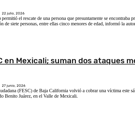
22 julio, 2026
ermitió el rescate de una persona que presuntamente se encontraba pri
n de siete personas, entre ellas cinco menores de edad, informó la auto
C en Mexicali; suman dos ataques m
27 junio, 2026
iudadana (FESC) de Baja California volvió a cobrar una víctima este s
o Benito Juárez, en el Valle de Mexicali.