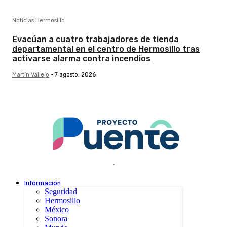
Noticias Hermosillo
Evacúan a cuatro trabajadores de tienda
departamental en el centro de Hermosillo tras
activarse alarma contra incendios
Martín Vallejo
-
7 agosto, 2026
.
Información
Seguridad
Hermosillo
México
Sonora