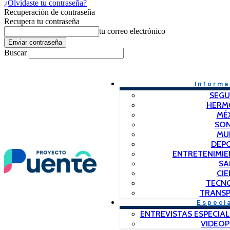
¿Olvidaste tu contraseña?
Recuperación de contraseña
Recupera tu contraseña
tu correo electrónico
Buscar
Informa
SEGU
HERM
MÉ
SO
MU
DEP
ENTRETENIMIE
SA
CIE
TECN
TRANSP
Especi
ENTREVISTAS ESPECIAL
VIDEO