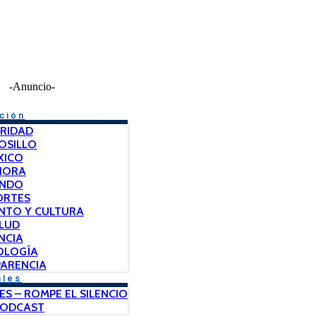
-Anuncio-
ción
RIDAD
OSILLO
XICO
NORA
NDO
ORTES
NTO Y CULTURA
LUD
NCIA
OLOGÍA
ARENCIA
ales
ES – ROMPE EL SILENCIO
PODCAST