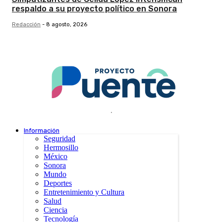
respaldo a su proyecto político en Sonora
Redacción
-
8 agosto, 2026
.
Información
Seguridad
Hermosillo
México
Sonora
Mundo
Deportes
Entretenimiento y Cultura
Salud
Ciencia
Tecnología