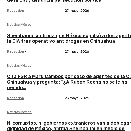
de la CIA y denuncia persecución política
Redacción
-
27 mayo, 2026
Noticias México
Sheinbaum confirma que México expulsó a dos agent
la CIA tras operativo antidrogas en Chihuahua
Redacción
-
27 mayo, 2026
Noticias México
Cita FGR a Maru Campos por caso de agentes de la CI
Chihuahua y pregunta: “¿A Rubén Rocha no se le ha
pedido...
Redacción
-
23 mayo, 2026
Noticias México
Ni corruptos, ni gobiernos extranjeros van a doblega
dignidad de México, afirma Sheinbaum en medio de