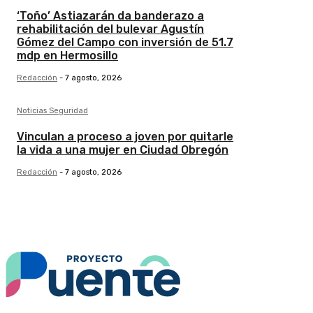
‘Toño’ Astiazarán da banderazo a
rehabilitación del bulevar Agustín
Gómez del Campo con inversión de 51.7
mdp en Hermosillo
Redacción
-
7 agosto, 2026
Noticias Seguridad
Vinculan a proceso a joven por quitarle
la vida a una mujer en Ciudad Obregón
Redacción
-
7 agosto, 2026