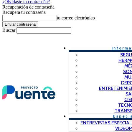
¿Olvidaste tu contraseña?
Recuperación de contraseña
Recupera tu contraseña
tu correo electrónico
Buscar
Informa
SEGU
HERM
MÉ
SO
MU
DEP
ENTRETENIMIE
SA
CIE
TECN
TRANSP
Especi
ENTREVISTAS ESPECIAL
VIDEO