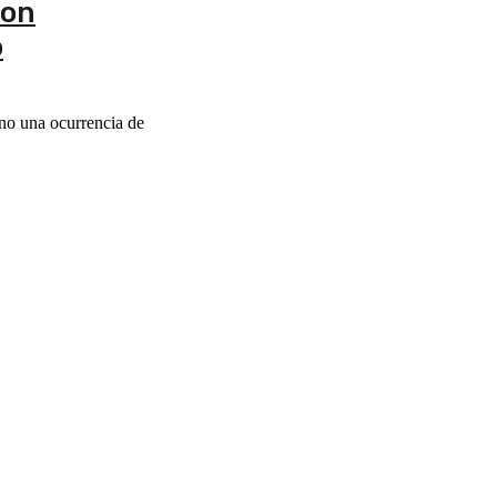
ron
o
 no una ocurrencia de