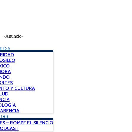
-Anuncio-
ción
RIDAD
OSILLO
XICO
NORA
NDO
ORTES
NTO Y CULTURA
LUD
NCIA
OLOGÍA
ARENCIA
ales
ES – ROMPE EL SILENCIO
PODCAST