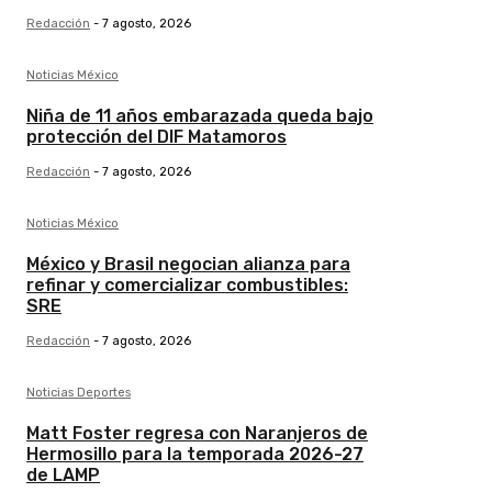
Redacción
-
7 agosto, 2026
Noticias México
Niña de 11 años embarazada queda bajo
protección del DIF Matamoros
Redacción
-
7 agosto, 2026
Noticias México
México y Brasil negocian alianza para
refinar y comercializar combustibles:
SRE
Redacción
-
7 agosto, 2026
Noticias Deportes
Matt Foster regresa con Naranjeros de
Hermosillo para la temporada 2026-27
de LAMP