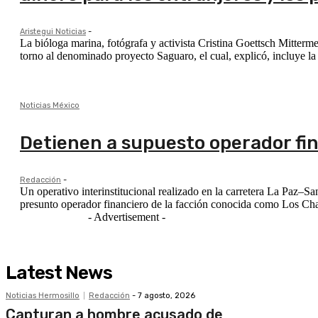
Aristegui Noticias
-
La bióloga marina, fotógrafa y activista Cristina Goettsch Mitter
torno al denominado proyecto Saguaro, el cual, explicó, incluye la 
Noticias México
Detienen a supuesto operador fin
Redacción
-
Un operativo interinstitucional realizado en la carretera La Paz–
presunto operador financiero de la facción conocida como Los Chap
- Advertisement -
Latest News
Noticias Hermosillo
Redacción
-
7 agosto, 2026
Capturan a hombre acusado de