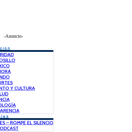
-Anuncio-
ción
RIDAD
OSILLO
XICO
NORA
NDO
ORTES
NTO Y CULTURA
LUD
NCIA
OLOGÍA
ARENCIA
ales
ES – ROMPE EL SILENCIO
PODCAST