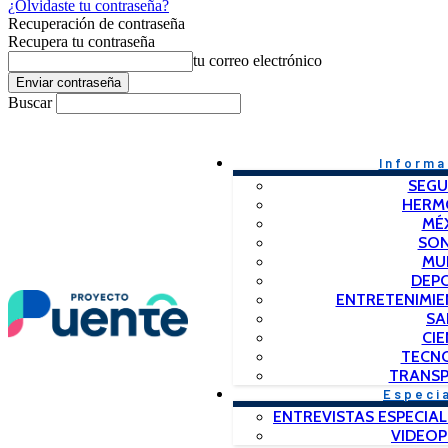
¿Olvidaste tu contraseña?
Recuperación de contraseña
Recupera tu contraseña
tu correo electrónico
Buscar
Informa
SEGU
HERM
MÉ
SO
MU
DEP
ENTRETENIMIE
SA
CIE
TECN
TRANSP
Especi
ENTREVISTAS ESPECIAL
VIDEO