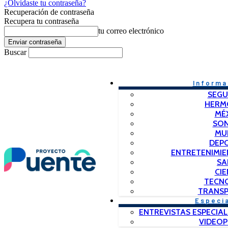
¿Olvidaste tu contraseña?
Recuperación de contraseña
Recupera tu contraseña
tu correo electrónico
Buscar
Informa
SEGU
HERM
MÉ
SO
MU
DEP
ENTRETENIMIE
SA
CIE
TECN
TRANSP
Especi
ENTREVISTAS ESPECIAL
VIDEO