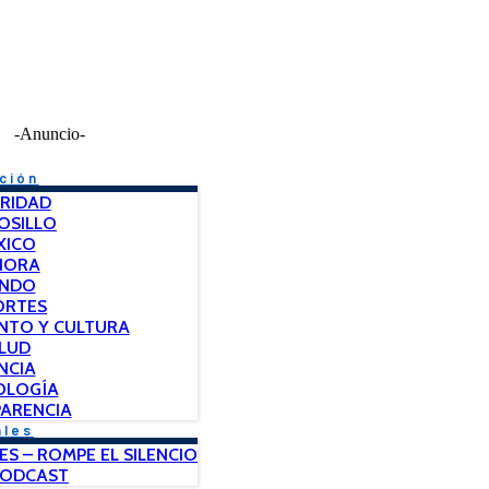
-Anuncio-
ción
RIDAD
OSILLO
XICO
NORA
NDO
ORTES
NTO Y CULTURA
LUD
NCIA
OLOGÍA
ARENCIA
ales
ES – ROMPE EL SILENCIO
PODCAST