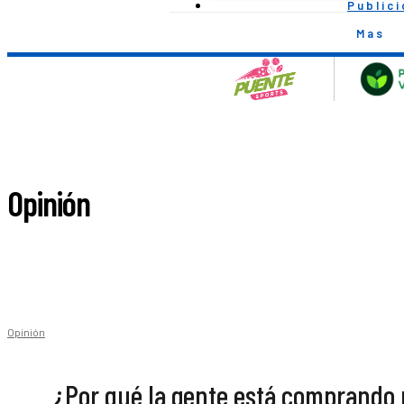
Public
Mas
Opinión
Opinión
¿Por qué la gente está comprando p