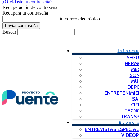
¿Olvidaste tu contraseña?
Recuperación de contraseña
Recupera tu contraseña
tu correo electrónico
Buscar
Informa
SEGU
HERM
MÉ
SO
MU
DEP
ENTRETENIMIE
SA
CIE
TECN
TRANSP
Especi
ENTREVISTAS ESPECIAL
VIDEO