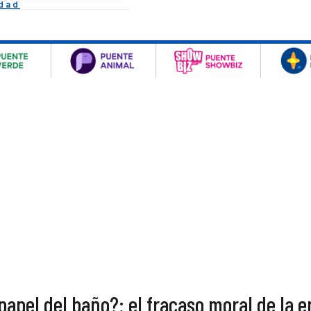
idad
apel del baño?: el fracaso moral de la 