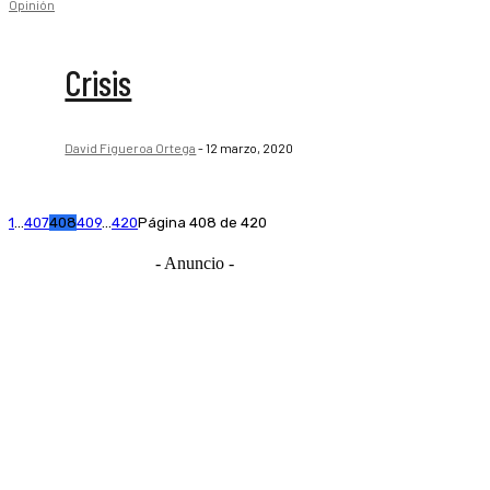
Opinión
Crisis
David Figueroa Ortega
-
12 marzo, 2020
1
...
407
408
409
...
420
Página 408 de 420
- Anuncio -