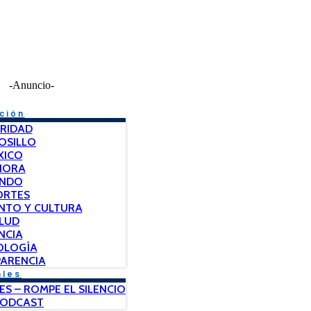
-Anuncio-
ción
RIDAD
OSILLO
XICO
NORA
NDO
ORTES
NTO Y CULTURA
LUD
NCIA
OLOGÍA
ARENCIA
ales
ES – ROMPE EL SILENCIO
PODCAST