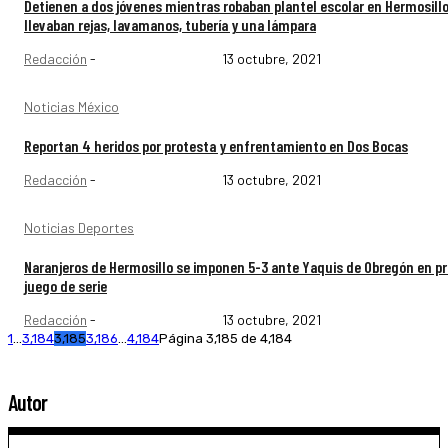
Detienen a dos jóvenes mientras robaban plantel escolar en Hermosillo
llevaban rejas, lavamanos, tubería y una lámpara
Redacción
-
13 octubre, 2021
Noticias México
Reportan 4 heridos por protesta y enfrentamiento en Dos Bocas
Redacción
-
13 octubre, 2021
Noticias Deportes
Naranjeros de Hermosillo se imponen 5-3 ante Yaquis de Obregón en p
juego de serie
Redacción
-
13 octubre, 2021
1
...
3,184
3,185
3,186
...
4,184
Página 3,185 de 4,184
Autor