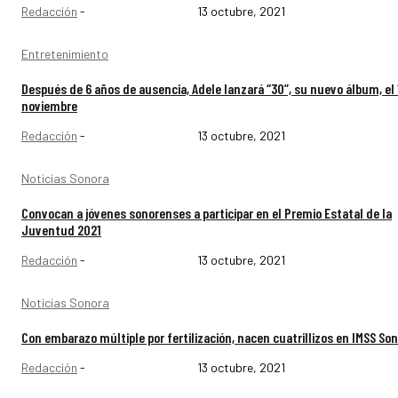
Redacción
-
13 octubre, 2021
Entretenimiento
Después de 6 años de ausencia, Adele lanzará “30”, su nuevo álbum, el 
noviembre
Redacción
-
13 octubre, 2021
Noticias Sonora
Convocan a jóvenes sonorenses a participar en el Premio Estatal de la
Juventud 2021
Redacción
-
13 octubre, 2021
Noticias Sonora
Con embarazo múltiple por fertilización, nacen cuatrillizos en IMSS So
Redacción
-
13 octubre, 2021