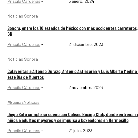
Priscila Cárdenas
-
5 enero, 2024
Noticias Sonora
Sonora, entre los 10 estados de México con más accidentes carreteros
GN
Priscila Cárdenas
-
21 diciembre, 2023
Noticias Sonora
Calaveritas a Alfonso Durazo, Antonio Astiazarán y Luis Alberto Medina
este Día de Muertos
Priscila Cárdenas
-
2 noviembre, 2023
#BuenasNoticias
Diego Soto cumple su sueño con Coliseo Boxing Club, donde entrenan
niños a adultos mayores y se impulsa a boxeadores en Hermosillo
Priscila Cárdenas
-
21 julio, 2023