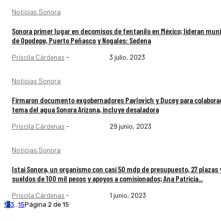
Noticias Sonora
Sonora primer lugar en decomisos de fentanilo en México; lideran muni
de Opodepe, Puerto Peñasco y Nogales: Sedena
Priscila Cárdenas
-
3 julio, 2023
Noticias Sonora
Firmaron documento exgobernadores Pavlovich y Ducey para colabora
tema del agua Sonora Arizona, incluye desaladora
Priscila Cárdenas
-
29 junio, 2023
Noticias Sonora
Istai Sonora, un organismo con casi 50 mdp de presupuesto, 27 plazas 
sueldos de 100 mil pesos y apoyos a comisionados; Ana Patricia...
Priscila Cárdenas
-
1 junio, 2023
1
2
3
...
15
Página 2 de 15