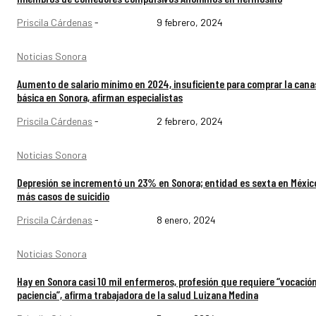
Priscila Cárdenas
-
9 febrero, 2024
Noticias Sonora
Aumento de salario mínimo en 2024, insuficiente para comprar la cana
básica en Sonora, afirman especialistas
Priscila Cárdenas
-
2 febrero, 2024
Noticias Sonora
Depresión se incrementó un 23% en Sonora; entidad es sexta en Méxic
más casos de suicidio
Priscila Cárdenas
-
8 enero, 2024
Noticias Sonora
Hay en Sonora casi 10 mil enfermeros, profesión que requiere “vocación
paciencia”, afirma trabajadora de la salud Luizana Medina