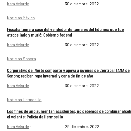
Iram Velarde
-
30 diciembre, 2022
Noticias México
Fiscalía tomará caso del vendedor de tamales del Edomex que fue
atropellado y murió: Gobierno federal
Iram Velarde
-
30 diciembre, 2022
Noticias Sonora
Corporativo del Norte comparte y apoya a jóvenes de Centros ITAMA de
Sonora; reciben ropa invernal y cena de fin de año
Iram Velarde
-
30 diciembre, 2022
Noticias Hermosillo
Los fines de año aumentan accidentes, no debemos de combinar alcoh
el volante: Policía de Hermosillo
Iram Velarde
-
29 diciembre, 2022