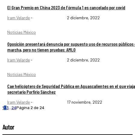
El Gran Premio en China 2023 de Fórmula 1 es cancelado por covid
Iram Velarde
-
2 diciembre, 2022
Noticias México
Oposición presentará denuncia por supuesto uso de recursos públicos
marcha, pero no tienen pruebas: AMLO
Iram Velarde
-
2 diciembre, 2022
Noticias México
Cae helicóptero de Seguridad Pública en Aguascalientes en el que viaja
secretario Porfirio Sánchez
Iram Velarde
-
17 noviembre, 2022
1
2
3
...
24
Página 2 de 24
Autor