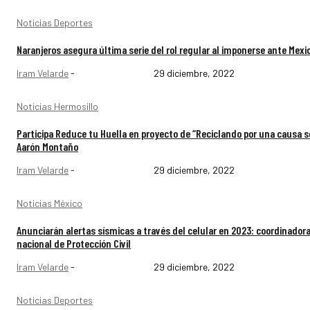
Noticias Deportes
Naranjeros asegura última serie del rol regular al imponerse ante Mexic
Iram Velarde
-
29 diciembre, 2022
Noticias Hermosillo
Participa Reduce tu Huella en proyecto de “Reciclando por una causa so
Aarón Montaño
Iram Velarde
-
29 diciembre, 2022
Noticias México
Anunciarán alertas sísmicas a través del celular en 2023: coordinador
nacional de Protección Civil
Iram Velarde
-
29 diciembre, 2022
Noticias Deportes