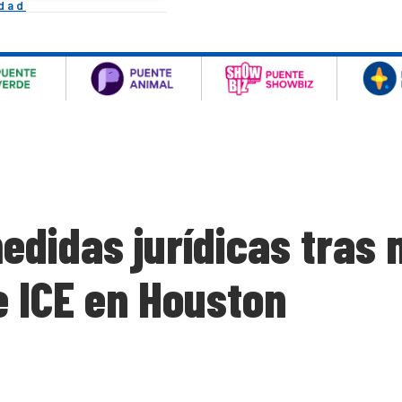
idad
didas jurídicas tras
e ICE en Houston