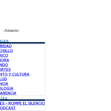
-Anuncio-
ción
RIDAD
OSILLO
XICO
NORA
NDO
ORTES
NTO Y CULTURA
LUD
NCIA
OLOGÍA
ARENCIA
ales
ES – ROMPE EL SILENCIO
PODCAST