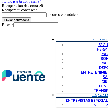
¿Olvidaste tu contraseña?
Recuperación de contraseña
Recupera tu contraseña
tu correo electrónico
Buscar
Informa
SEGU
HERM
MÉ
SO
MU
DEP
ENTRETENIMIE
SA
CIE
TECN
TRANSP
Especi
ENTREVISTAS ESPECIAL
VIDEO