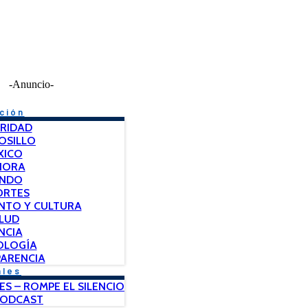
-Anuncio-
ción
RIDAD
OSILLO
XICO
NORA
NDO
ORTES
NTO Y CULTURA
LUD
NCIA
OLOGÍA
ARENCIA
ales
ES – ROMPE EL SILENCIO
PODCAST