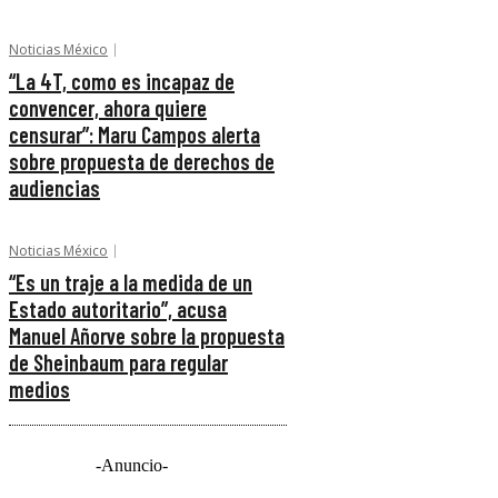
Noticias México
“La 4T, como es incapaz de
convencer, ahora quiere
censurar”: Maru Campos alerta
sobre propuesta de derechos de
audiencias
Noticias México
“Es un traje a la medida de un
Estado autoritario”, acusa
Manuel Añorve sobre la propuesta
de Sheinbaum para regular
medios
-Anuncio-