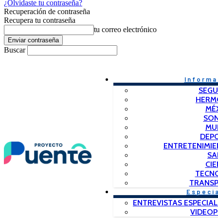
¿Olvidaste tu contraseña?
Recuperación de contraseña
Recupera tu contraseña
tu correo electrónico
Buscar
Informa
SEGU
HERM
MÉ
SO
MU
DEP
ENTRETENIMIE
SA
CIE
TECN
TRANSP
Especi
ENTREVISTAS ESPECIAL
VIDEO