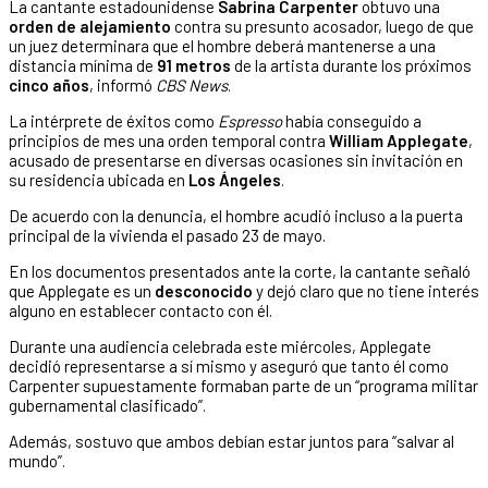
La cantante estadounidense
Sabrina Carpenter
obtuvo una
orden de alejamiento
contra su presunto acosador, luego de que
un juez determinara que el hombre deberá mantenerse a una
distancia mínima de
91 metros
de la artista durante los próximos
cinco años
, informó
CBS News
.
La intérprete de éxitos como
Espresso
había conseguido a
principios de mes una orden temporal contra
William Applegate
,
acusado de presentarse en diversas ocasiones sin invitación en
su residencia ubicada en
Los Ángeles
.
De acuerdo con la denuncia, el hombre acudió incluso a la puerta
principal de la vivienda el pasado 23 de mayo.
En los documentos presentados ante la corte, la cantante señaló
que Applegate es un
desconocido
y dejó claro que no tiene interés
alguno en establecer contacto con él.
Durante una audiencia celebrada este miércoles, Applegate
decidió representarse a sí mismo y aseguró que tanto él como
Carpenter supuestamente formaban parte de un “programa militar
gubernamental clasificado”.
Además, sostuvo que ambos debían estar juntos para “salvar al
mundo”.