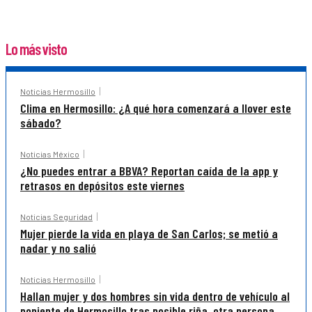
Lo más visto
Noticias Hermosillo
Clima en Hermosillo: ¿A qué hora comenzará a llover este
sábado?
Noticias México
¿No puedes entrar a BBVA? Reportan caída de la app y
retrasos en depósitos este viernes
Noticias Seguridad
Mujer pierde la vida en playa de San Carlos; se metió a
nadar y no salió
Noticias Hermosillo
Hallan mujer y dos hombres sin vida dentro de vehículo al
poniente de Hermosillo tras posible riña, otra persona