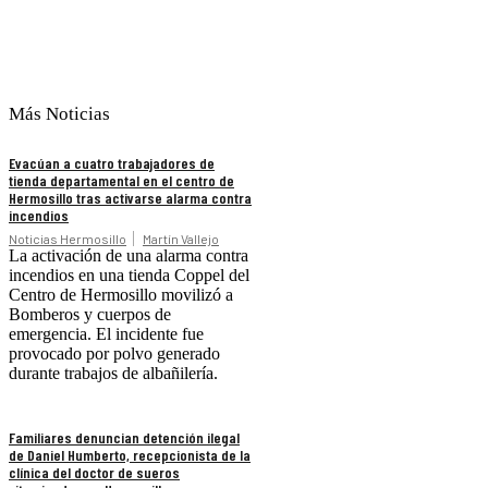
Más Noticias
Evacúan a cuatro trabajadores de
tienda departamental en el centro de
Hermosillo tras activarse alarma contra
incendios
Noticias Hermosillo
Martín Vallejo
La activación de una alarma contra
incendios en una tienda Coppel del
Centro de Hermosillo movilizó a
Bomberos y cuerpos de
emergencia. El incidente fue
provocado por polvo generado
durante trabajos de albañilería.
Familiares denuncian detención ilegal
de Daniel Humberto, recepcionista de la
clínica del doctor de sueros