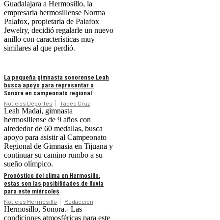
Guadalajara a Hermosillo, la
empresaria hermosillense Norma
Palafox, propietaria de Palafox
Jewelry, decidió regalarle un nuevo
anillo con características muy
similares al que perdió.
La pequeña gimnasta sonorense Leah
busca apoyo para representar a
Sonora en campeonato regional
Noticias Deportes
Tadeo Cruz
Leah Madai, gimnasta
hermosillense de 9 años con
alrededor de 60 medallas, busca
apoyo para asistir al Campeonato
Regional de Gimnasia en Tijuana y
continuar su camino rumbo a su
sueño olímpico.
Pronóstico del clima en Hermosillo:
estas son las posibilidades de lluvia
para este miércoles
Noticias Hermosillo
Redacción
Hermosillo, Sonora.- Las
condiciones atmosféricas para este