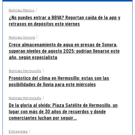
Noticias México
¿No puedes entrar a BBVA? Reportan caída de la app y
retrasos en depósitos este viernes
Noticias Sonora
Crece almacenamiento de agua en presas de Sonora,
superan niveles de agosto 2025; podrían llenarse este
año, según especialista
Noticias Hermosillo
Pronóstico del clima en Hermosillo: estas son las
posibilidades de lluvia para este miércoles
Noticias Hermosillo
De la gloria al olvido: Plaza Satélite de Hermosillo, un
lugar con más de 30 años de recuerdos y donde
comerciantes luchan por seguir...
Entrevistas