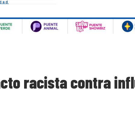
idad
to racista contra inf