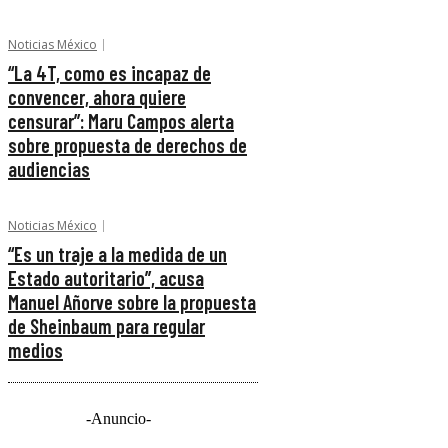
Noticias México
“La 4T, como es incapaz de
convencer, ahora quiere
censurar”: Maru Campos alerta
sobre propuesta de derechos de
audiencias
Noticias México
“Es un traje a la medida de un
Estado autoritario”, acusa
Manuel Añorve sobre la propuesta
de Sheinbaum para regular
medios
-Anuncio-