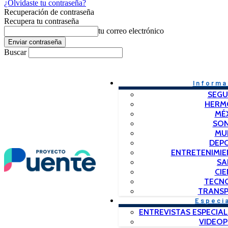
¿Olvidaste tu contraseña?
Recuperación de contraseña
Recupera tu contraseña
tu correo electrónico
Buscar
Informa
SEGU
HERM
MÉ
SO
MU
DEP
ENTRETENIMIE
SA
CIE
TECN
TRANSP
Especi
ENTREVISTAS ESPECIAL
VIDEO