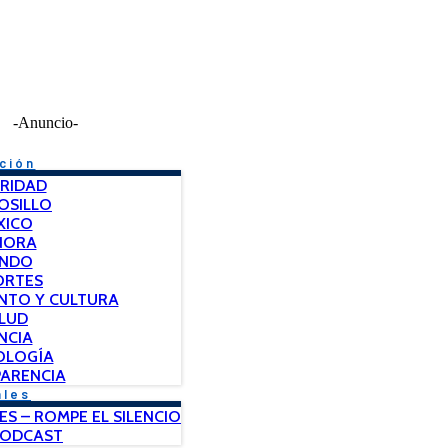
-Anuncio-
ción
RIDAD
OSILLO
XICO
NORA
NDO
ORTES
NTO Y CULTURA
LUD
NCIA
OLOGÍA
ARENCIA
ales
ES – ROMPE EL SILENCIO
PODCAST