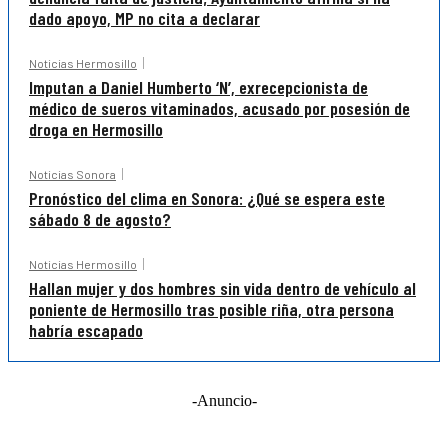
dado apoyo, MP no cita a declarar
Noticias Hermosillo
Imputan a Daniel Humberto ‘N’, exrecepcionista de
médico de sueros vitaminados, acusado por posesión de
droga en Hermosillo
Noticias Sonora
Pronóstico del clima en Sonora: ¿Qué se espera este
sábado 8 de agosto?
Noticias Hermosillo
Hallan mujer y dos hombres sin vida dentro de vehículo al
poniente de Hermosillo tras posible riña, otra persona
habría escapado
-Anuncio-